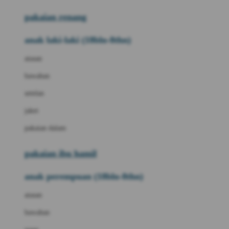
pakaian renang
anak laki-laki (18bln-8thn)
atasan
bawahan
setelan
jaket
pakaian dalam
pakaian ibu hamil
anak perempuan (18bln-8thn)
atasan
bawahan