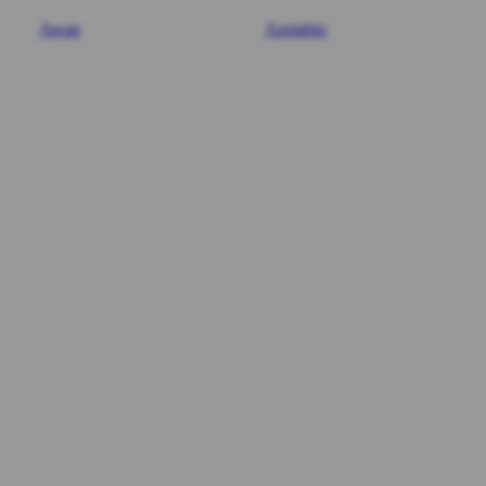
Awan
Azetabio