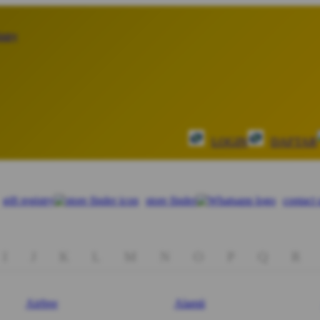
istry
LOGIN
DAFTAR
gift registry
store finder
contact 
I
J
K
L
M
N
O
P
Q
R
Airfree
Alamii