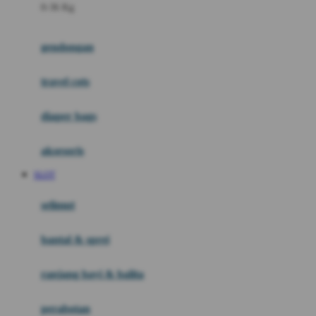
0-36 Kg
Fisher Price
Flipper
gendongan
Friends Of Sally
travel cots
G
diaper bags
Gb
Geko
aksesoris
Graco
SLOT
Gund
selimut
H
bantal & sprei
Habbie
Haenim
ranjang bayi & balita
Happy Horse
perabotan