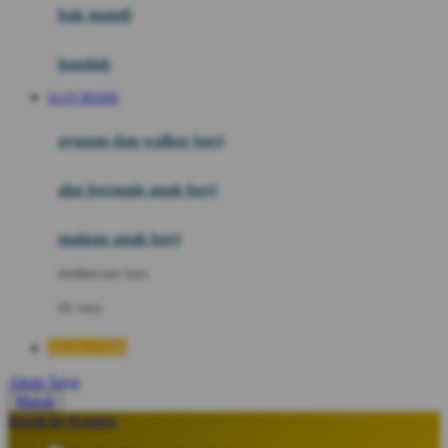
Moby
bak mandi
Momami
handuk
Mothercare
SLOT RESMI
Mustela
ayunan dan walker bayi
My Buddy Tag
My K
alas bermain anak bayi
N
mainan anak bayi
Naif
mothercare toys
Nike
elc toys
Nordic Natural
XLSLOT88
Nuby
Akun Saya
Nuna
Masuk
lewati ke Konten
O