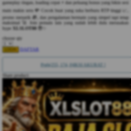
Squishmallows
gameplay ringan, loading cepat ⚡ dan peluang bonus yang bikin sesi
main makin seru 💸 Cocok buat yang suka berburu RTP tinggi 📈,
Starbooks
promo menarik 🎁, dan pengalaman bermain yang simpel tapi tetap
Stick-O
maksimal 🚀 Join pemain lain yang sudah lebih dulu merasakan
hype
XLSLOT88
😎✨
Stokke
choose qty
Sudocrem
DAFTAR
LOGIN
Sumimo
Sunnylife
Prgb(255, 174, 0)IKSI AKURAT !
Sun-Staches
Share product:
Swimava
T
Tommee Tippee
Trunki
Tutti Bambini