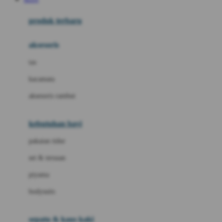
Azetabio
produk terbaru
B
aksesoris
Baabaasheepz
tas
Babiators
kacamata
Baby Dove
aksesoris rambut
Baby Jogger
Baby Rovega
kebutuhan bayi
Babybee
pakaian tidur
Banana Boat
set & terusan
Banz
piyama
Barbie
bodysuits
Beaba
Beauty Barn
sepatu & kaus kaki