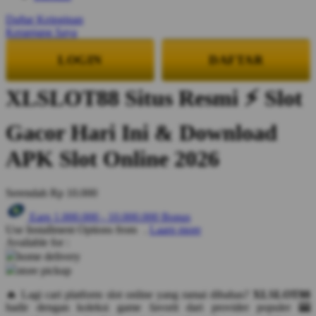
Q
Daftar Keinginan
Keranjang Saya
QV Baby
LOGIN
DAFTAR
R
XLSLOT88 Situs Resmi ⚡ Slot
Real Shades
rgb(255, 174, 0) Castle
Gacor Hari Ini & Download
Ribbon Madness
APK Slot Online 2026
S
Serendah
Rp 10.000
Sebamed
Earn
1.000.000
-
10.000.000
Bonus
Silver Cross
Use Installment Options from
.
Laarn more
Available for :
Simply Idea
home delivery
Skip Hop
store pickup
Spectra
🔥 Lagi cari platform slot online yang ramai dibahas?
XLSLOT88
hadir dengan koleksi game favorit dari provider populer 🎰