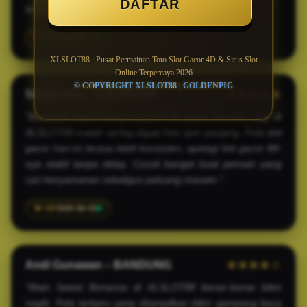
DAFTAR
lain, algoritmanya lebih fair dan bikin percaya diri."
2025-05-12
XLSLOT88 : Pusat Permainan Toto Slot Gacor 4D & Situs Slot
Online Terpercaya 2026
© COPYRIGHT XLSLOT88 | GOLDENPIG
Siti Marlina – SURABAYA
★★★★★
"Biasanya saya sering rungkad di lapak sebelah, tapi di
XLSLOT88 malah sering dapat free spin panjang. Pola slot
gacor hari ini terasa lebih konsisten, apalagi link gacor 88-
nya stabil tanpa delay. Cocok banget buat pemain yang
cari kenyamanan sekaligus peluang maxwin."
2025-06-03
Andi Gunawan – BANDUNG
★★★★☆
"Main Sweet Bonanza di XLSLOT88 benar-benar bikin
nagih. Pola terbaru yang ditampilkan bikin gampang baca