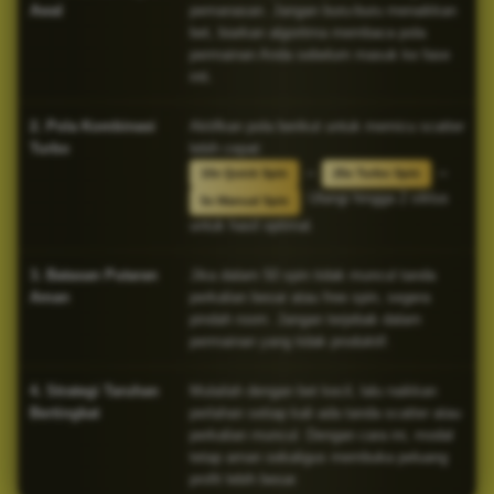
Awal
pemanasan. Jangan buru-buru menaikkan
bet, biarkan algoritma membaca pola
permainan Anda sebelum masuk ke fase
inti.
2. Pola Kombinasi
Aktifkan pola berikut untuk memicu scatter
Turbo
lebih cepat:
→
→
10x Quick Spin
25x Turbo Spin
. Ulangi hingga 2 siklus
5x Manual Spin
untuk hasil optimal.
3. Batasan Putaran
Jika dalam 50 spin tidak muncul tanda
Aman
perkalian besar atau free spin, segera
pindah room. Jangan terjebak dalam
permainan yang tidak produktif.
4. Strategi Taruhan
Mulailah dengan bet kecil, lalu naikkan
Bertingkat
perlahan setiap kali ada tanda scatter atau
perkalian muncul. Dengan cara ini, modal
tetap aman sekaligus membuka peluang
profit lebih besar.