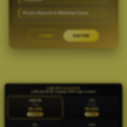
Proses Deposit & Withdraw Cepat
LOGIN
DAFTAR
Layer Popup Close
LIVE RTP XLSLOT88
LIVE 10:30:42 | Update RTP tiap 5 menit
HARI INI
SEN
9 Agu
10 Agu
86.13%
95.96%
NORMAL
STABIL
SEL
RAB