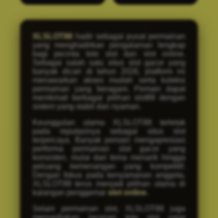
XLSLOT88
hadir sebagai pusat permainan
yang menghadirkan pengalaman lengkap
bagi pecinta toto slot dan slot online.
Sebagai salah satu situs slot gacor yang
banyak dicari di tahun 2026, platform ini
menawarkan akses mudah serta koleksi
permainan yang beragam. Pemain dapat
menikmati berbagai pilihan slot88 dengan
sistem yang stabil dan nyaman.
Keunggulan utama XLSLOT88 terletak
pada reputasinya sebagai situs slot
terpercaya. Banyak pemain mengapresiasi
performa permainan slot gacor yang
konsisten, mulai dari tema menarik hingga
peluang kemenangan yang kompetitif.
Dengan fokus pada kenyamanan anggota,
XLSLOT88 terus menjadi pilihan utama di
kalangan penggemar
slot online
.
Selain permainan slot, XLSLOT88 juga
menyediakan layanan toto slot yang