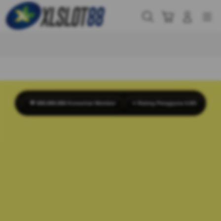
Skip
to
Cari
Troli
Login
Navigation
content
Buka Info Lebih Lanjut
💬 888.888.888 Komentar Member
⭐ Rating Pengguna 4.9/5
🏆 888.888 