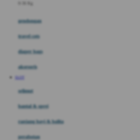
0-36 Kg
Fisher Price
Flipper
gendongan
Friends Of Sally
travel cots
G
diaper bags
Gb
Geko
aksesoris
Graco
SLOT
Gund
selimut
H
bantal & sprei
Habbie
Haenim
ranjang bayi & balita
Happy Horse
perabotan