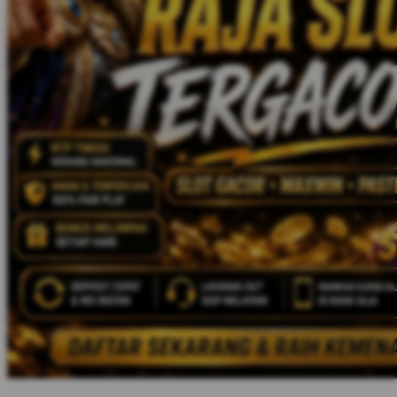
Twistshake
TY Toys
U
V
Veja
Vitaflow
Vtech
W
Waterland
Wellness
X