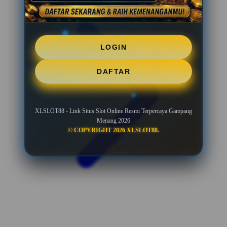
LOGIN
DAFTAR
XLSLOT88 - Link Situs Slot Online Resmi Terpercaya Gampang
Menang 2026
© COPYRIGHT 2026 XLSLOT88.