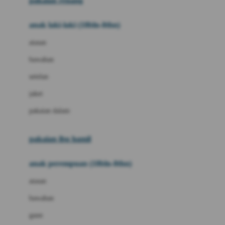
pakaian renang
Bumkins
anak laki-laki (18bln-8thn)
C
atasan
Cetaphil
bawahan
Chicco
setelan
Childlife
jaket
Clevamama
pakaian dalam
Cocolatte
Cottonseeds
pakaian ibu hamil
Cozy N Safe
anak perempuan (18bln-8thn)
Crane
atasan
Cybex
bawahan
D
gaun