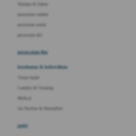
London Taxi
Shampo & Sabun
Love To Dream
perawatan rambut
perawatan mulut
M
perawatan diri
Magformers
Mama's Choice
perawatan ibu
Mamas&Papas
kesehatan & kebersihan
Mamaway
Tissue basah
Maxi Cosi
Laundry & Cleaning
Megabloks
Medical
Micro
Air Purifier & Humidifier
MiDeer
Mimi & Lula
potty
Mini Monkey