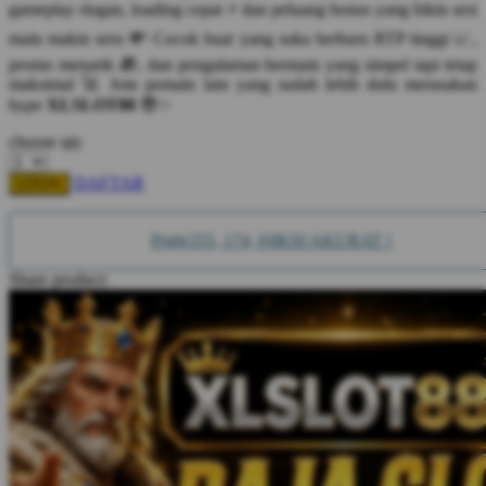
Squishmallows
gameplay ringan, loading cepat ⚡ dan peluang bonus yang bikin sesi
main makin seru 💸 Cocok buat yang suka berburu RTP tinggi 📈,
Starbooks
promo menarik 🎁, dan pengalaman bermain yang simpel tapi tetap
Stick-O
maksimal 🚀 Join pemain lain yang sudah lebih dulu merasakan
hype
XLSLOT88
😎✨
Stokke
choose qty
Sudocrem
DAFTAR
LOGIN
Sumimo
Sunnylife
Prgb(255, 174, 0)IKSI AKURAT !
Sun-Staches
Share product:
Swimava
T
Tommee Tippee
Trunki
Tutti Bambini