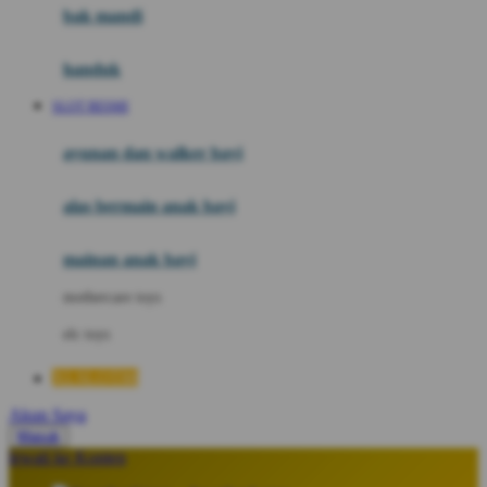
Moby
bak mandi
Momami
handuk
Mothercare
SLOT RESMI
Mustela
ayunan dan walker bayi
My Buddy Tag
My K
alas bermain anak bayi
N
mainan anak bayi
Naif
mothercare toys
Nike
elc toys
Nordic Natural
XLSLOT88
Nuby
Akun Saya
Nuna
Masuk
lewati ke Konten
O