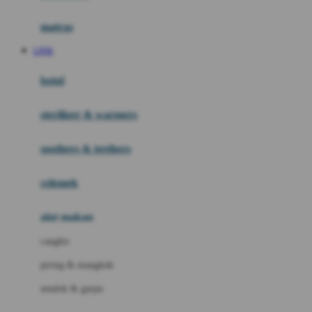
Happy Tummy
Hauck
matras
Havaianas
LINK
Hegen
botol
Hot Wheels
sterilizer & warmers
Hybrid
soothers & teethers
I
Inlacta DHA
celemek
Interlac
alat makan
Ivenet
cangkir
J
piring & mangkuk
Jack N Jill
sendok & garpu
Joie