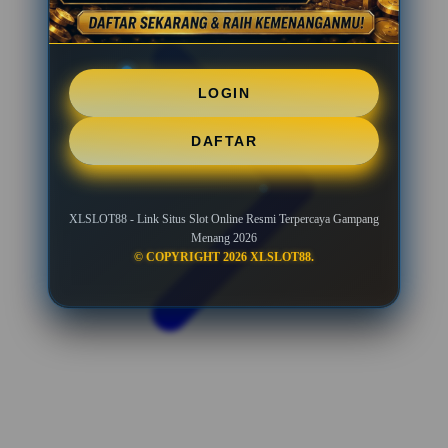
LOGIN
DAFTAR
XLSLOT88 - Link Situs Slot Online Resmi Terpercaya Gampang
Menang 2026
© COPYRIGHT 2026 XLSLOT88.