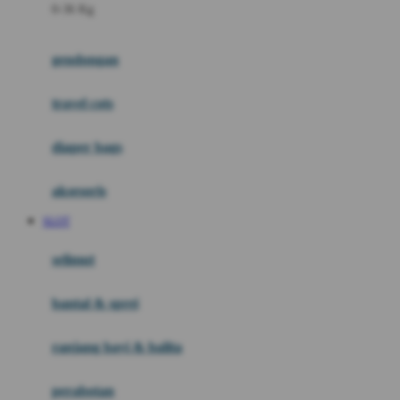
0-36 Kg
Fisher Price
Flipper
gendongan
Friends Of Sally
travel cots
G
diaper bags
Gb
Geko
aksesoris
Graco
SLOT
Gund
selimut
H
bantal & sprei
Habbie
Haenim
ranjang bayi & balita
Happy Horse
perabotan