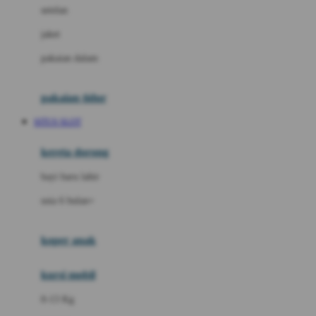
Dae Organics
setelan
Docare
jaket
Doona
pakaian dalam
Down To Earth
Drew
pakaian tidur
Dr. Brown's
SITUS SLOT
E
kereta dorong
ELC
bayi baru lahir
Ergobaby
usia 6 bulan+
Expert Care
koper anak
Ezyroller
kursi mobil
F
0-13 Kg
Felt So Sweet