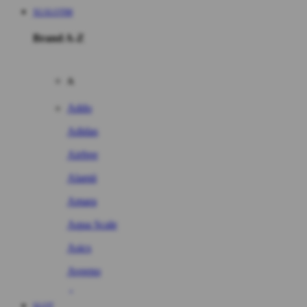
XLSLOT88
Brand A-Z
A
Addo
Adidas
Airfree
Alamii
Amara
Aqua Scale
Asics
Aveeno
Awan
SLOT