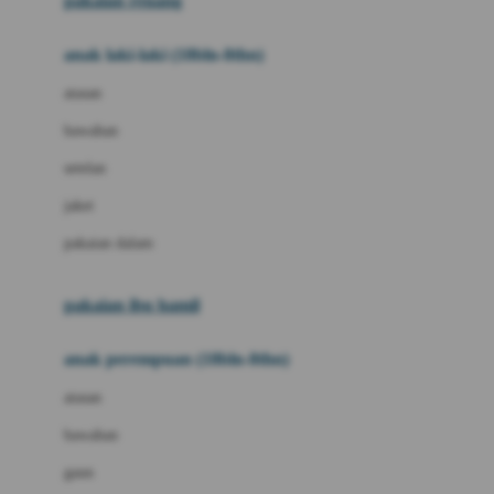
pakaian renang
Bumkins
anak laki-laki (18bln-8thn)
C
atasan
Cetaphil
bawahan
Chicco
setelan
Childlife
jaket
Clevamama
pakaian dalam
Cocolatte
Cottonseeds
pakaian ibu hamil
Cozy N Safe
anak perempuan (18bln-8thn)
Crane
atasan
Cybex
bawahan
D
gaun