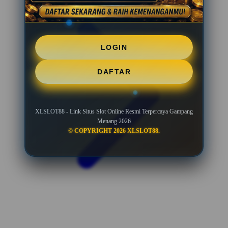
LOGIN
DAFTAR
XLSLOT88 - Link Situs Slot Online Resmi Terpercaya Gampang
Menang 2026
© COPYRIGHT 2026 XLSLOT88.