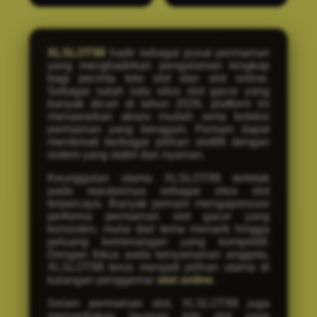
XLSLOT88
hadir sebagai pusat permainan
yang menghadirkan pengalaman lengkap
bagi pecinta toto slot dan slot online.
Sebagai salah satu situs slot gacor yang
banyak dicari di tahun 2026, platform ini
menawarkan akses mudah serta koleksi
permainan yang beragam. Pemain dapat
menikmati berbagai pilihan slot88 dengan
sistem yang stabil dan nyaman.
Keunggulan utama XLSLOT88 terletak
pada reputasinya sebagai situs slot
terpercaya. Banyak pemain mengapresiasi
performa permainan slot gacor yang
konsisten, mulai dari tema menarik hingga
peluang kemenangan yang kompetitif.
Dengan fokus pada kenyamanan anggota,
XLSLOT88 terus menjadi pilihan utama di
kalangan penggemar
slot online
.
Selain permainan slot, XLSLOT88 juga
menyediakan layanan toto slot yang