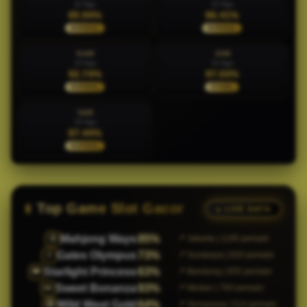
11 Agu
12 Agu
85.94%
86.41%
NORMAL
NORMAL
KAM
JUM
13 Agu
14 Agu
92.74%
97.03%
NORMAL
STABIL
SAB
15 Agu
87.44%
NORMAL
Top Game Slot Gacor
● LIVE DATA
Mahjong Ways
85%
🀄
📍 Jakarta | 1195 pemain
Gates Olympus
73%
⚡
📍 Surabaya | 920 pemain
Starlight Princess
63%
👑
📍 Bandung | 655 pemain
Sweet Bonanza
93%
🍬
📍 Medan | 793 pemain
Wild West Gold
64%
🤠
📍 Semarang | 514 pemain