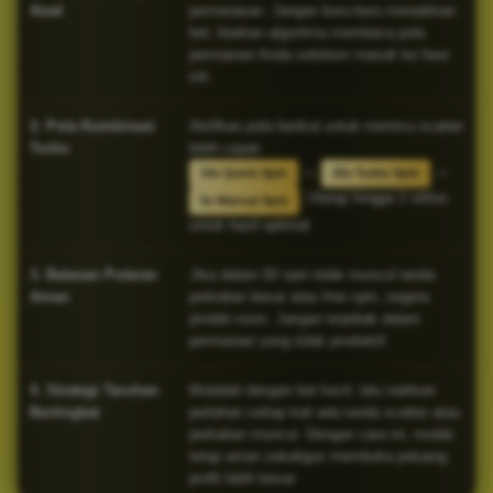
Awal
pemanasan. Jangan buru-buru menaikkan
bet, biarkan algoritma membaca pola
permainan Anda sebelum masuk ke fase
inti.
2. Pola Kombinasi
Aktifkan pola berikut untuk memicu scatter
Turbo
lebih cepat:
→
→
10x Quick Spin
25x Turbo Spin
. Ulangi hingga 2 siklus
5x Manual Spin
untuk hasil optimal.
3. Batasan Putaran
Jika dalam 50 spin tidak muncul tanda
Aman
perkalian besar atau free spin, segera
pindah room. Jangan terjebak dalam
permainan yang tidak produktif.
4. Strategi Taruhan
Mulailah dengan bet kecil, lalu naikkan
Bertingkat
perlahan setiap kali ada tanda scatter atau
perkalian muncul. Dengan cara ini, modal
tetap aman sekaligus membuka peluang
profit lebih besar.