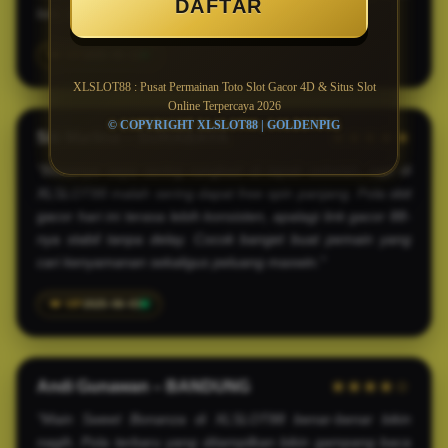
DAFTAR
lain, algoritmanya lebih fair dan bikin percaya diri."
2025-05-12
XLSLOT88 : Pusat Permainan Toto Slot Gacor 4D & Situs Slot
Online Terpercaya 2026
© COPYRIGHT XLSLOT88 | GOLDENPIG
Siti Marlina – SURABAYA
★★★★★
"Biasanya saya sering rungkad di lapak sebelah, tapi di
XLSLOT88 malah sering dapat free spin panjang. Pola slot
gacor hari ini terasa lebih konsisten, apalagi link gacor 88-
nya stabil tanpa delay. Cocok banget buat pemain yang
cari kenyamanan sekaligus peluang maxwin."
2025-06-03
Andi Gunawan – BANDUNG
★★★★☆
"Main Sweet Bonanza di XLSLOT88 benar-benar bikin
nagih. Pola terbaru yang ditampilkan bikin gampang baca