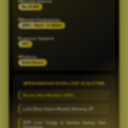
Minimal Deposit
Rp 10.000
Metode Pembayaran
QRIS • Bank • E-Wallet
Layanan Support
24/7
Platform
Multi-Device
PENAWARAN EKSKLUSIF XLSLOT88
Bonus New Member 100%
Link Situs Gacor Mudah Menang JP
RTP Live Tinggi & Update Setiap Hari
Terupdate