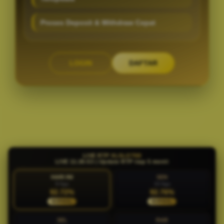
Proses Deposit & Withdraw Cepat
LOGIN
DAFTAR
Layer Popup Close
LIVE RTP XLSLOT88
LIVE 11:26:55 | Update RTP tiap 5 menit
HARI INI
SEN
9 Agu
10 Agu
92.72%
92.76%
NORMAL
NORMAL
SEL
RAB