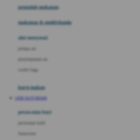
pengolah makanan
Joolz
Jujube
makanan & multivitamin
K
alat menyusui
Kiddycuts
pompa asi
Kumon
penyimpanan asi
L
cooler bags
Leapfrog
kursi makan
Leclerc
LINK SLOT RESMI
Lee Vierra
Lillebaby
perawatan bayi
Little Bird Told Me
perawatan kulit
Little Miss Janis
Sunscreen