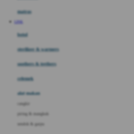
Happy Tummy
Hauck
matras
Havaianas
LINK
Hegen
botol
Hot Wheels
sterilizer & warmers
Hybrid
soothers & teethers
I
Inlacta DHA
celemek
Interlac
alat makan
Ivenet
cangkir
J
piring & mangkuk
Jack N Jill
sendok & garpu
Joie