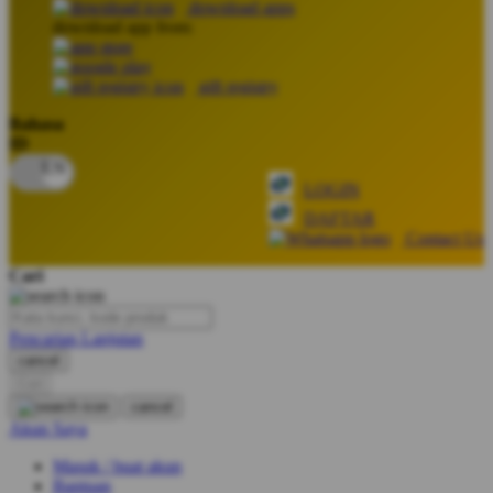
download apps
download app from:
Oh Ma Grain
Okiedog
gift registry
P
Bahasa
ID
Peachy
LOGIN
Phil & Ted's
DAFTAR
Philips Avent
Contact Us
Pigeon
Cari
Playgro
Pencarian Lanjutan
Poled Global
cancel
Cari
Ponycycle
cancel
Puma
Akun Saya
Pureats
Masuk / buat akun
Bantuan