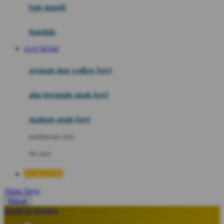
Moby
bak mandi
Momami
handuk
Mothercare
SLOT RESMI
Mustela
ayunan dan walker bayi
My Buddy Tag
My K
alas bermain anak bayi
N
mainan anak bayi
Naif
mothercare toys
Nike
elc toys
Nordic Natural
XLSLOT88
Nuby
Akun Saya
Nuna
Masuk
lewati ke Konten
O