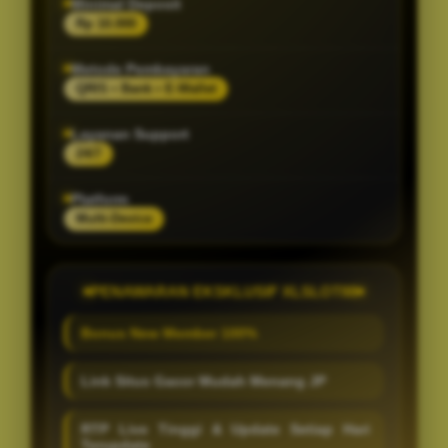
Minimal Deposit
Rp 10.000
Metode Pembayaran
QRIS • Bank • E-Wallet
Layanan Support
24/7
Platform
Multi-Device
PENAWARAN EKSKLUSIF XLSLOT88
Bonus New Member 100%
Link Situs Gacor Mudah Menang JP
RTP Live Tinggi & Update Setiap Hari
Terupdate