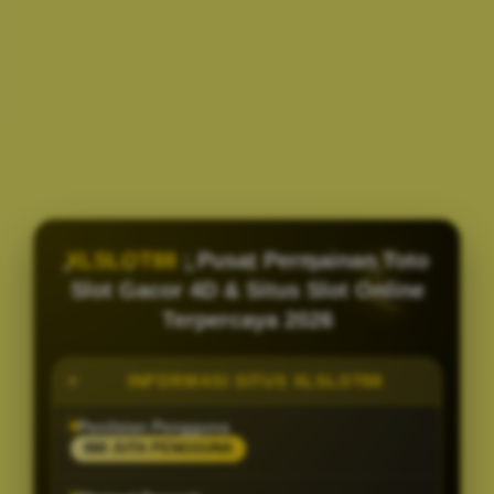
XLSLOT88
: Pusat Permainan Toto
Slot Gacor 4D & Situs Slot Online
Terpercaya 2026
INFORMASI SITUS XLSLOT88
Penilaian Pengguna
888 JUTA PENGGUNA