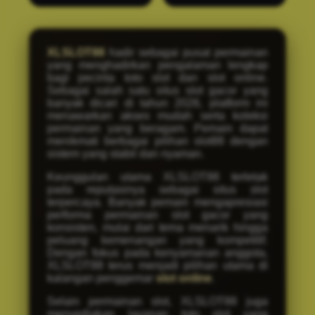
XLSLOT88
hadir sebagai pusat permainan
yang menghadirkan pengalaman lengkap
bagi pecinta toto slot dan slot online.
Sebagai salah satu situs slot gacor yang
banyak dicari di tahun 2026, platform ini
menawarkan akses mudah serta koleksi
permainan yang beragam. Pemain dapat
menikmati berbagai pilihan slot88 dengan
sistem yang stabil dan nyaman.
Keunggulan utama XLSLOT88 terletak
pada reputasinya sebagai situs slot
terpercaya. Banyak pemain mengapresiasi
performa permainan slot gacor yang
konsisten, mulai dari tema menarik hingga
peluang kemenangan yang kompetitif.
Dengan fokus pada kenyamanan anggota,
XLSLOT88 terus menjadi pilihan utama di
kalangan penggemar
slot online
.
Selain permainan slot, XLSLOT88 juga
menyediakan layanan toto slot yang