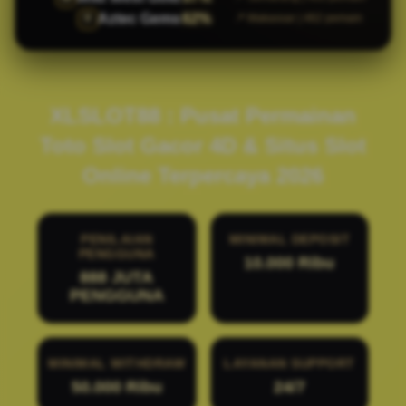
Aztec Gems
62%
🏺
📍 Makassar | 462 pemain
XLSLOT88 : Pusat Permainan
Toto Slot Gacor 4D & Situs Slot
Online Terpercaya 2026
PENILAIAN
MINIMAL DEPOSIT
PENGGUNA
10.000 Ribu
888 JUTA
PENGGUNA
MINIMAL WITHDRAW
LAYANAN SUPPORT
50.000 Ribu
24/7