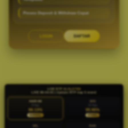
Proses Deposit & Withdraw Cepat
LOGIN
DAFTAR
Layer Popup Close
LIVE RTP XLSLOT88
LIVE 08:44:05 | Update RTP tiap 5 menit
HARI INI
SEN
9 Agu
10 Agu
86.13%
95.96%
NORMAL
STABIL
SEL
RAB