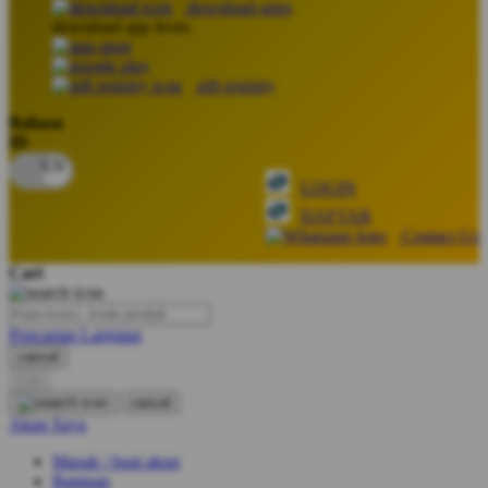
download apps
download app from:
Oh Ma Grain
Okiedog
gift registry
P
Bahasa
ID
Peachy
LOGIN
Phil & Ted's
DAFTAR
Philips Avent
Contact Us
Pigeon
Cari
Playgro
Pencarian Lanjutan
Poled Global
cancel
Cari
Ponycycle
cancel
Puma
Akun Saya
Pureats
Masuk / buat akun
Bantuan