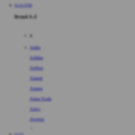
XLSLOT88
Brand A-Z
A
Addo
Adidas
Airfree
Alamii
Amara
Aqua Scale
Asics
Aveeno
Awan
SLOT