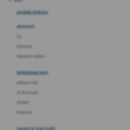
Azetabio
produk terbaru
B
aksesoris
Baabaasheepz
tas
Babiators
kacamata
Baby Dove
aksesoris rambut
Baby Jogger
Baby Rovega
kebutuhan bayi
Babybee
pakaian tidur
Banana Boat
set & terusan
Banz
piyama
Barbie
bodysuits
Beaba
Beauty Barn
sepatu & kaus kaki