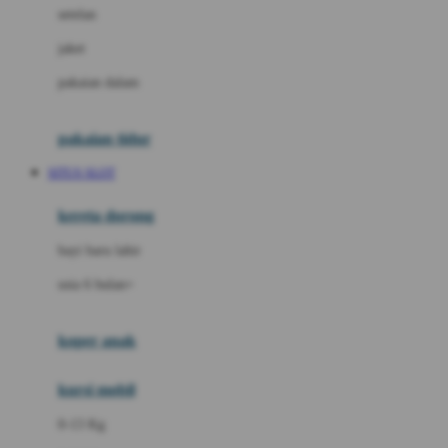
Dae Organics
setelan
Docare
jaket
Doona
pakaian dalam
Down To Earth
Drew
pakaian tidur
Dr. Brown's
SITUS SLOT
E
kereta dorong
ELC
bayi baru lahir
Ergobaby
usia 6 bulan+
Expert Care
koper anak
Ezyroller
kursi mobil
F
0-13 Kg
Felt So Sweet