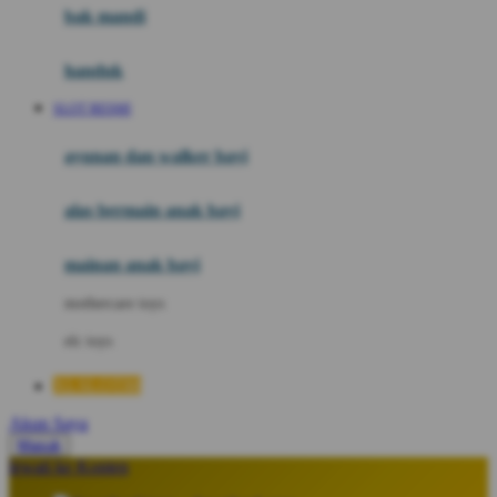
Moby
bak mandi
Momami
handuk
Mothercare
SLOT RESMI
Mustela
ayunan dan walker bayi
My Buddy Tag
My K
alas bermain anak bayi
N
mainan anak bayi
Naif
mothercare toys
Nike
elc toys
Nordic Natural
XLSLOT88
Nuby
Akun Saya
Nuna
Masuk
lewati ke Konten
O